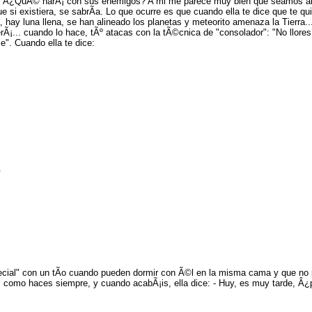
xual, Â¿QuÃ© harÃ¡ con sus enemigos? A mi me parece muy bien que seamos a
si existiera, se sabrÃ­a. Lo que ocurre es que cuando ella te dice que te qui
, hay luna llena, se han alineado los planetas y meteorito amenaza la Tierra..
¡... cuando lo hace, tÃº atacas con la tÃ©cnica de "consolador": "No llore
". Cuando ella te dice:
.
pecial" con un tÃ­o cuando pueden dormir con Ã©l en la misma cama y que no 
, como haces siempre, y cuando acabÃ¡is, ella dice: - Huy, es muy tarde, Â