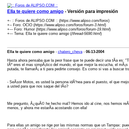
Ella te quiere como amigo
- Versión para impresión
+- :: Foros de ALIPSO.COM :: (
https://www.alipso.com/foros
)
+-- Foro: OCIO (
https://www.alipso.com/foros/forum-3.html
)
+--- Foro: Humor (
https://www.alipso.com/foros/forum-19.html
)
+--- Tema: Ella te quiere como amigo (
/thread-5690.html
)
Ella te quiere como amigo
-
chatero_cheva
-
06-13-2004
Hasta ahora pensaba que la peor frase que te puede decir una tÃ­a es: "T
tÃº eres el mas simpÃ¡tico del mundo, el que mejor la escucha, el mÃ¡s en
putada, te llamarÃ¡ a ti para pedirte consejo. Es como si vas a buscar tra
- SeÃ±or Motos, es usted la persona idÃ³nea para el puesto, el que mejo
a usted para que nos saque del lÃ­o?
Me pregunto, Â¿quÃ© he hecho mal? Hemos ido al cine, nos hemos reÃ­
menos, y ahora me estarÃ­a acostando con ella!
Para ellas un amigo se rige por las mismas normas que un Tampax: puedes 