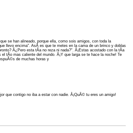
 que se han alineado, porque ella, como sois amigos, con toda la
 que llevo encima". AsÃ­ es que te metes en la cama de un brinco y doblas
pronto? Â¿Pero esta tÃ­a no reza ni nada?". Â¡Estas acostado con la tÃ­a
s el tÃ­o mas caliente del mundo. Â¡Y que larga se te hace la noche! Te
 despuÃ©s de muchas horas y
ejor que contigo no iba a estar con nadie. Â¡QuÃ© tu eres un amigo!