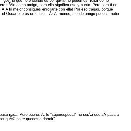
migos, lo que no entiendo es por quÃ© no podemos "follar como
ere sÃ³lo como amigo, para ella significa eso y punto. Pero para ti no.
. Â¡A lo mejor consigues enrollarte con ella! Por eso tragas, porque
s, el Oscar ese es un chulo. TÃº Al menos, siendo amigo puedes meter
pase nada. Pero bueno, Â¿lo "superespecial" no serÃ­a que sÃ­ pasara
¿por quÃ© no te quedas a dormir?