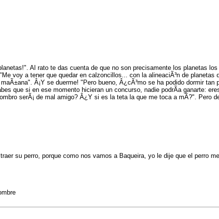
planetas!". Al rato te das cuenta de que no son precisamente los planetas los
 "Me voy a tener que quedar en calzoncillos... con la alineaciÃ³n de planetas
Hasta maÃ±ana". Â¡Y se duerme! "Pero bueno, Â¿cÃ³mo se ha podido dormir tan 
Sabes que si en ese momento hicieran un concurso, nadie podrÃ­a ganarte: ere
hombro serÃ¡ de mal amigo? Â¿Y si es la teta la que me toca a mÃ­?". Pero
 traer su perro, porque como nos vamos a Baqueira, yo le dije que el perro m
hombre