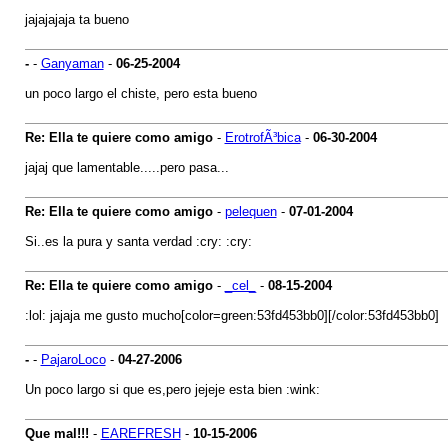
jajajajaja ta bueno
-
-
Ganyaman
-
06-25-2004
un poco largo el chiste, pero esta bueno
Re: Ella te quiere como amigo
-
ErotrofÃ³bica
-
06-30-2004
jajaj que lamentable.....pero pasa...
Re: Ella te quiere como amigo
-
pelequen
-
07-01-2004
Si..es la pura y santa verdad :cry: :cry:
Re: Ella te quiere como amigo
-
_cel_
-
08-15-2004
:lol: jajaja me gusto mucho[color=green:53fd453bb0][/color:53fd453bb0]
-
-
PajaroLoco
-
04-27-2006
Un poco largo si que es,pero jejeje esta bien :wink:
Que mal!!!
-
EAREFRESH
-
10-15-2006