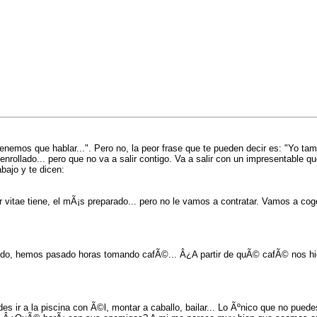
enemos que hablar...". Pero no, la peor frase que te pueden decir es: "Yo tam
rollado... pero que no va a salir contigo. Va a salir con un impresentable qu
bajo y te dicen:
r vitae tiene, el mÃ¡s preparado... pero no le vamos a contratar. Vamos a co
do, hemos pasado horas tomando cafÃ©... Â¿A partir de quÃ© cafÃ© nos hi
ir a la piscina con Ã©l, montar a caballo, bailar... Lo Ãºnico que no puedes