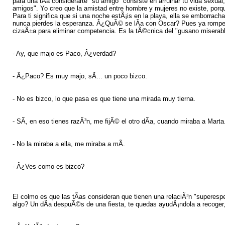
para una tÃ­a considerarte "su amigo" consiste en arruinar tu vida se
amigos". Yo creo que la amistad entre hombre y mujeres no existe, porque 
Para ti significa que si una noche estÃ¡is en la playa, ella se emborracha
nunca pierdes la esperanza. Â¿QuÃ© se lÃ­a con Oscar? Pues ya romperÃ
cizaÃ±a para eliminar competencia. Es la tÃ©cnica del "gusano miserable
- Ay, que majo es Paco, Â¿verdad?
- Â¿Paco? Es muy majo, sÃ­... un poco bizco.
- No es bizco, lo que pasa es que tiene una mirada muy tierna.
- SÃ­, en eso tienes razÃ³n, me fijÃ© el otro dÃ­a, cuando miraba a Marta
- No la miraba a ella, me miraba a mÃ­.
- Â¿Ves como es bizco?
El colmo es que las tÃ­as consideran que tienen una relaciÃ³n "superes
algo? Un dÃ­a despuÃ©s de una fiesta, te quedas ayudÃ¡ndola a recoger