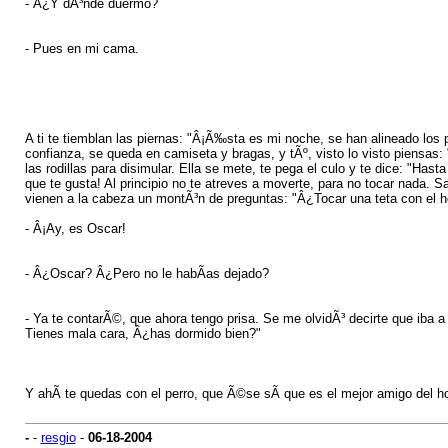
- Â¿Y dÃ³nde duermo?
- Pues en mi cama.
A ti te tiemblan las piernas: "Â¡Ã‰sta es mi noche, se han alineado los 
confianza, se queda en camiseta y bragas, y tÃº, visto lo visto piensas:
las rodillas para disimular. Ella se mete, te pega el culo y te dice: "
que te gusta! Al principio no te atreves a moverte, para no tocar nada. 
vienen a la cabeza un montÃ³n de preguntas: "Â¿Tocar una teta con el 
- Â¡Ay, es Oscar!
- Â¿Oscar? Â¿Pero no le habÃ­as dejado?
- Ya te contarÃ©, que ahora tengo prisa. Se me olvidÃ³ decirte que iba a
Tienes mala cara, Â¿has dormido bien?"
Y ahÃ­ te quedas con el perro, que Ã©se sÃ­ que es el mejor amigo del 
-
-
resgio
-
06-18-2004