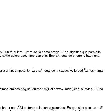
biÃ©n te quiero... pero sÃ³lo como amigo". Eso significa que para ella
e sÃ³lo quiere acostarse con ella. Eso sÃ­, cuando el otro le haga una
ger a un incompetente. Eso sÃ­, cuando la cague, Â¿le podrÃ­amos llamar
cimos amigos? Â¿Del quinto? Â¿Del sexto? Joder, eso se avisa. Â¡uno
 hacer con Ã©l es tener relaciones sexuales. Es que si lo piensas... Si