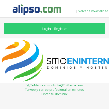
|
Volver a www.alipso
Login
-
Register
🚀 TuMarca.com + Hola@TuMarca.com
Tu web y correo profesional en minutos
Obten tu dominio!