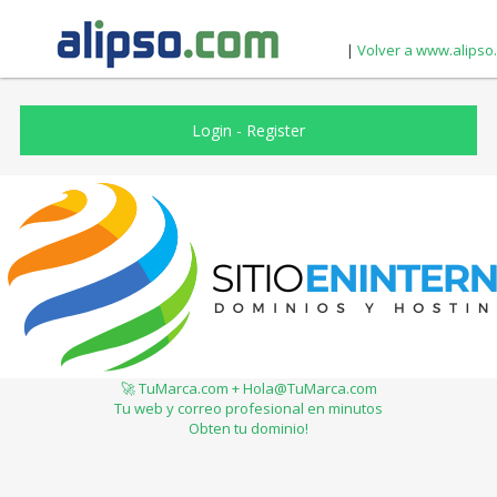
|
Volver a www.alipso
Login
-
Register
🚀 TuMarca.com + Hola@TuMarca.com
Tu web y correo profesional en minutos
Obten tu dominio!