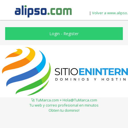
|
Volver a www.alipso
Login
-
Register
🚀 TuMarca.com + Hola@TuMarca.com
Tu web y correo profesional en minutos
Obten tu dominio!