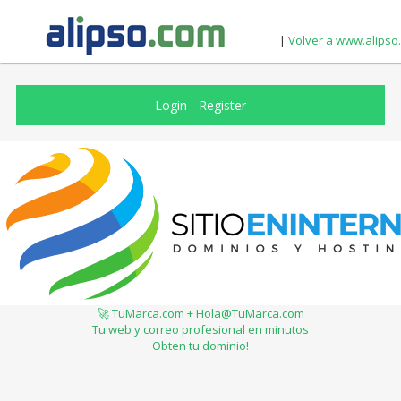
|
Volver a www.alipso
Login
-
Register
🚀 TuMarca.com + Hola@TuMarca.com
Tu web y correo profesional en minutos
Obten tu dominio!