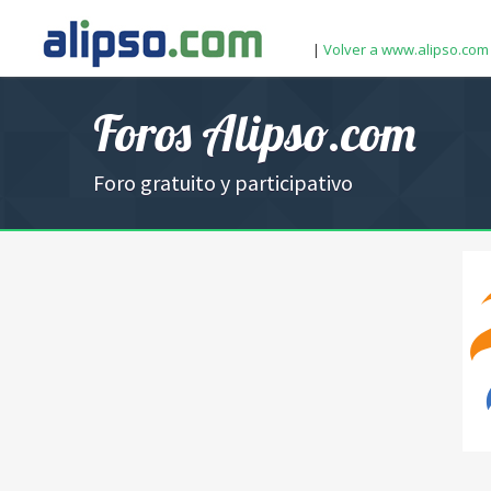
|
Volver a www.alipso.com
Foros Alipso.com
Foro gratuito y participativo