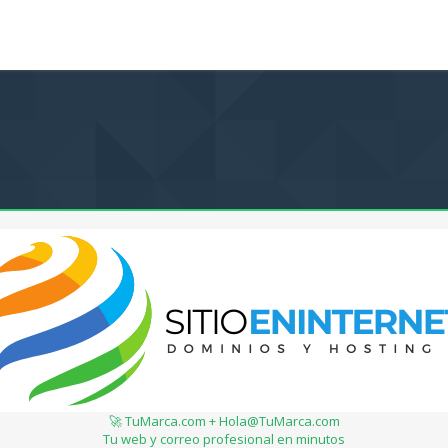
🚀 TuMarca.com + Hola@TuMarca.com
Tu web y correo profesional en minutos