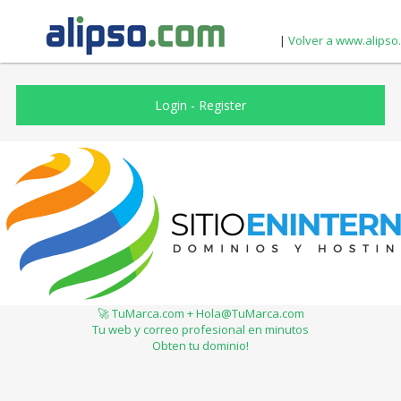
|
Volver a www.alipso
Login
-
Register
🚀 TuMarca.com + Hola@TuMarca.com
Tu web y correo profesional en minutos
Obten tu dominio!