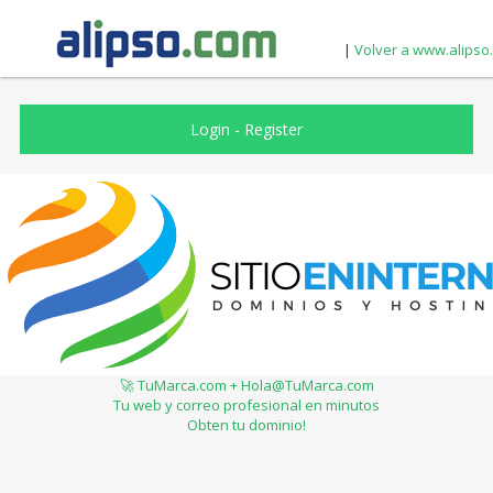
|
Volver a www.alipso
Login
-
Register
🚀 TuMarca.com + Hola@TuMarca.com
Tu web y correo profesional en minutos
Obten tu dominio!