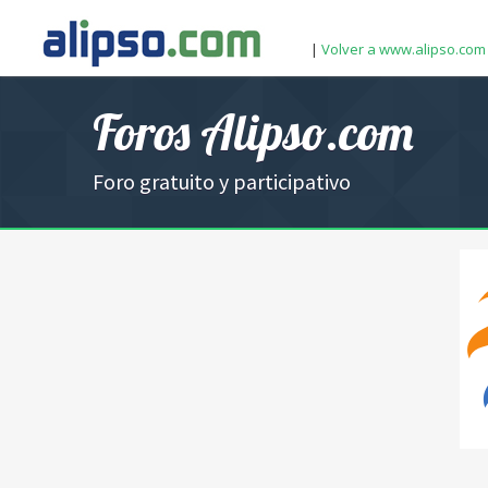
|
Volver a www.alipso.com
Foros Alipso.com
Foro gratuito y participativo