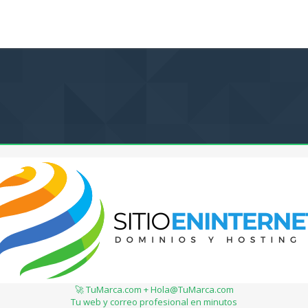
🚀 TuMarca.com + Hola@TuMarca.com
Tu web y correo profesional en minutos