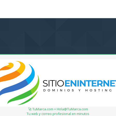
🚀 TuMarca.com + Hola@TuMarca.com
Tu web y correo profesional en minutos