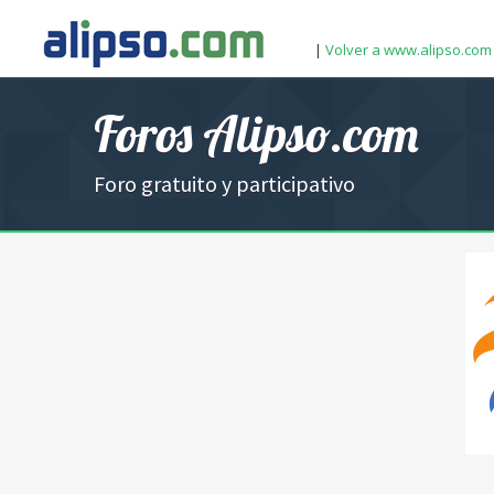
|
Volver a www.alipso.com
Foros Alipso.com
Foro gratuito y participativo