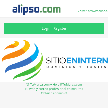
|
Volver a www.alipso
Login
-
Register
🚀 TuMarca.com + Hola@TuMarca.com
Tu web y correo profesional en minutos
Obten tu dominio!