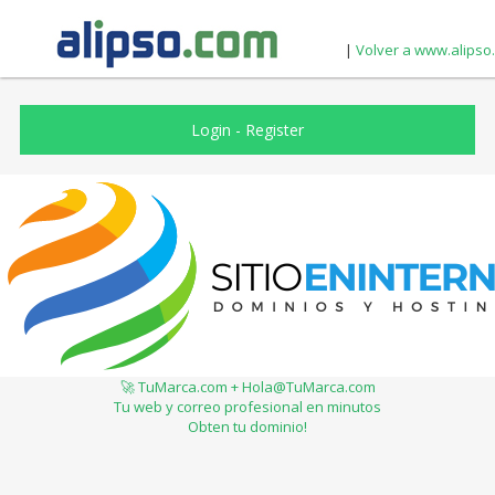
|
Volver a www.alipso
Login
-
Register
🚀 TuMarca.com + Hola@TuMarca.com
Tu web y correo profesional en minutos
Obten tu dominio!