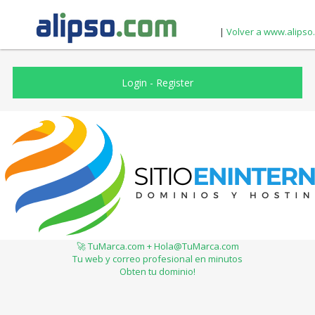
|
Volver a www.alipso
Login
-
Register
🚀 TuMarca.com + Hola@TuMarca.com
Tu web y correo profesional en minutos
Obten tu dominio!