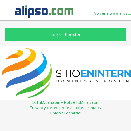
|
Volver a www.alipso
Login
-
Register
🚀 TuMarca.com + Hola@TuMarca.com
Tu web y correo profesional en minutos
Obten tu dominio!