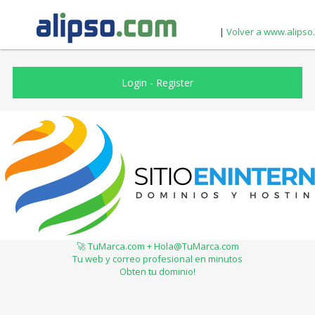
|
Volver a www.alipso
Login
-
Register
🚀 TuMarca.com + Hola@TuMarca.com
Tu web y correo profesional en minutos
Obten tu dominio!