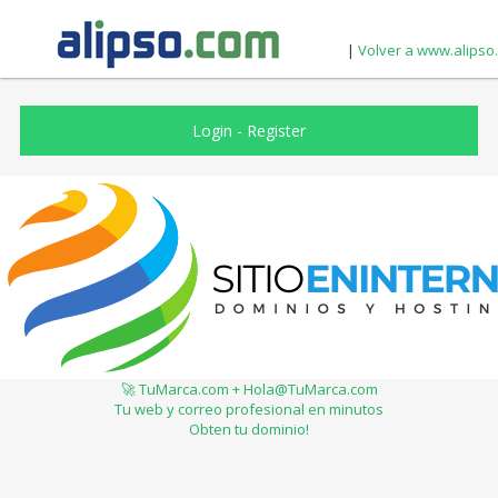
|
Volver a www.alipso
Login
-
Register
🚀 TuMarca.com + Hola@TuMarca.com
Tu web y correo profesional en minutos
Obten tu dominio!