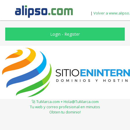
|
Volver a www.alipso
Login
-
Register
🚀 TuMarca.com + Hola@TuMarca.com
Tu web y correo profesional en minutos
Obten tu dominio!