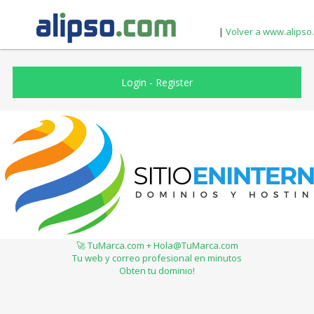
|
Volver a www.alipso
Login
-
Register
🚀 TuMarca.com + Hola@TuMarca.com
Tu web y correo profesional en minutos
Obten tu dominio!