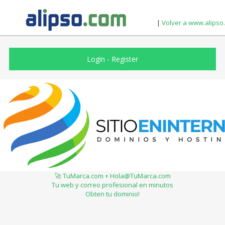
|
Volver a www.alipso
Login
-
Register
🚀 TuMarca.com + Hola@TuMarca.com
Tu web y correo profesional en minutos
Obten tu dominio!