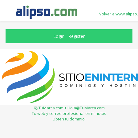
|
Volver a www.alipso
Login
-
Register
🚀 TuMarca.com + Hola@TuMarca.com
Tu web y correo profesional en minutos
Obten tu dominio!