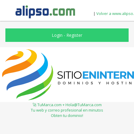
|
Volver a www.alipso
Login
-
Register
🚀 TuMarca.com + Hola@TuMarca.com
Tu web y correo profesional en minutos
Obten tu dominio!