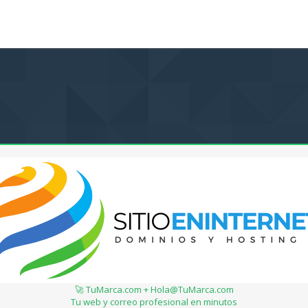
🚀 TuMarca.com + Hola@TuMarca.com
Tu web y correo profesional en minutos