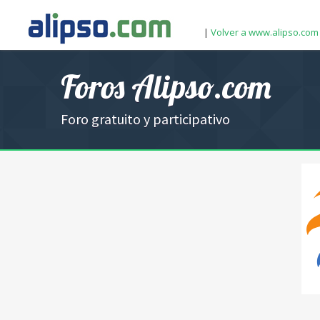
|
Volver a www.alipso.com
Foros Alipso.com
Foro gratuito y participativo