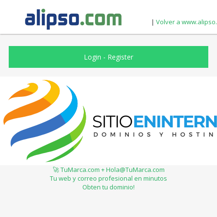
|
Volver a www.alipso
Login
-
Register
🚀 TuMarca.com + Hola@TuMarca.com
Tu web y correo profesional en minutos
Obten tu dominio!