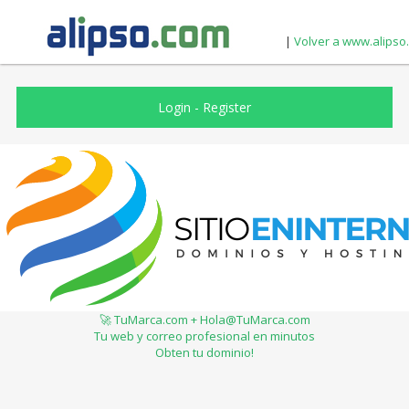
|
Volver a www.alipso
Login
-
Register
🚀 TuMarca.com + Hola@TuMarca.com
Tu web y correo profesional en minutos
Obten tu dominio!