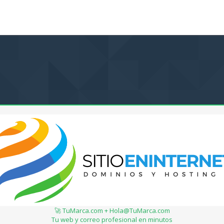
🚀 TuMarca.com + Hola@TuMarca.com
Tu web y correo profesional en minutos