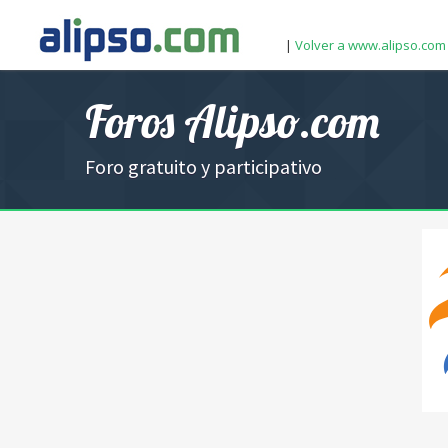
|
Volver a www.alipso.com
Foros Alipso.com
Foro gratuito y participativo