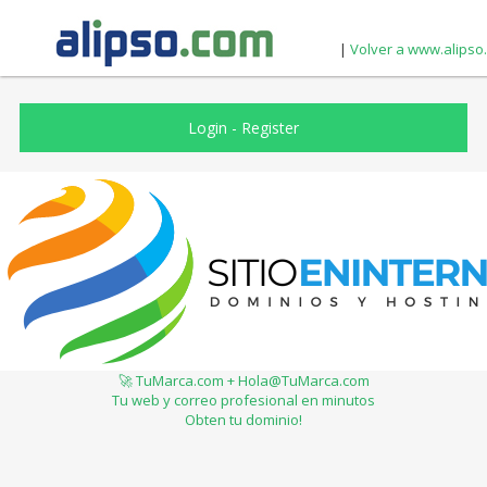
|
Volver a www.alipso
Login
-
Register
🚀 TuMarca.com + Hola@TuMarca.com
Tu web y correo profesional en minutos
Obten tu dominio!