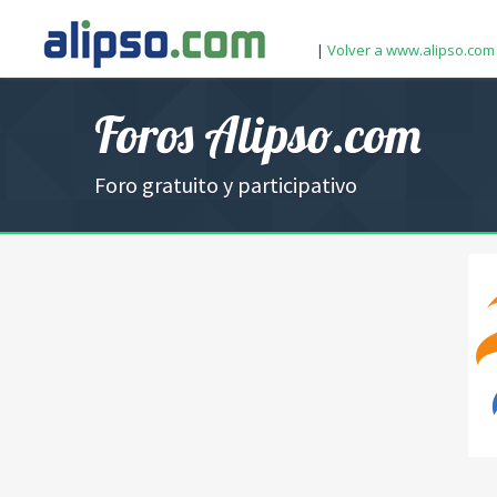
|
Volver a www.alipso.com
Foros Alipso.com
Foro gratuito y participativo