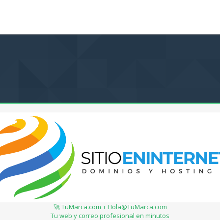
🚀 TuMarca.com + Hola@TuMarca.com
Tu web y correo profesional en minutos