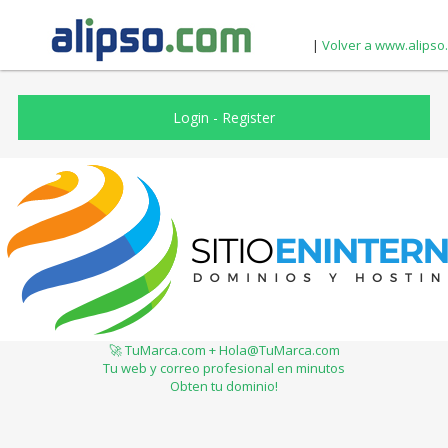
|
Volver a www.alipso
Login
-
Register
🚀 TuMarca.com + Hola@TuMarca.com
Tu web y correo profesional en minutos
Obten tu dominio!