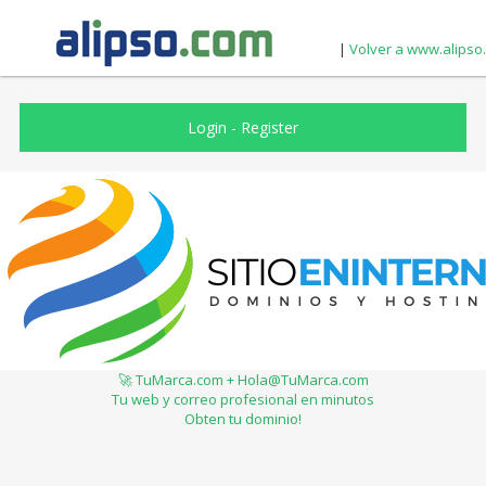
|
Volver a www.alipso
Login
-
Register
🚀 TuMarca.com + Hola@TuMarca.com
Tu web y correo profesional en minutos
Obten tu dominio!