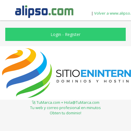
|
Volver a www.alipso
Login
-
Register
🚀 TuMarca.com + Hola@TuMarca.com
Tu web y correo profesional en minutos
Obten tu dominio!