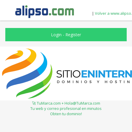
|
Volver a www.alipso
Login
-
Register
🚀 TuMarca.com + Hola@TuMarca.com
Tu web y correo profesional en minutos
Obten tu dominio!