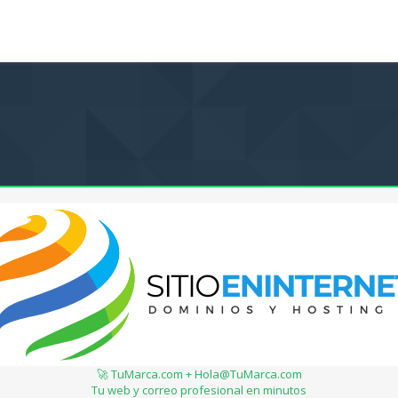
🚀 TuMarca.com + Hola@TuMarca.com
Tu web y correo profesional en minutos