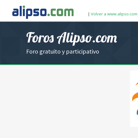
|
Volver a www.alipso.com
Foros Alipso.com
Foro gratuito y participativo