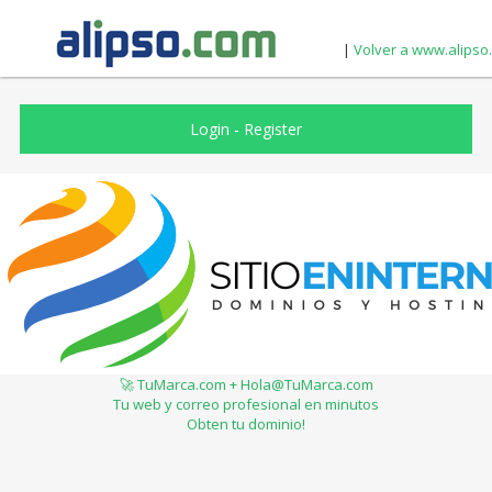
|
Volver a www.alipso
Login
-
Register
🚀 TuMarca.com + Hola@TuMarca.com
Tu web y correo profesional en minutos
Obten tu dominio!