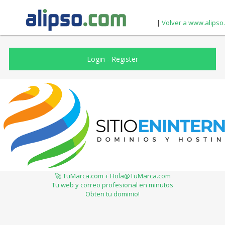
|
Volver a www.alipso
Login
-
Register
🚀 TuMarca.com + Hola@TuMarca.com
Tu web y correo profesional en minutos
Obten tu dominio!