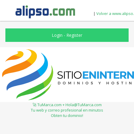
|
Volver a www.alipso
Login
-
Register
🚀 TuMarca.com + Hola@TuMarca.com
Tu web y correo profesional en minutos
Obten tu dominio!