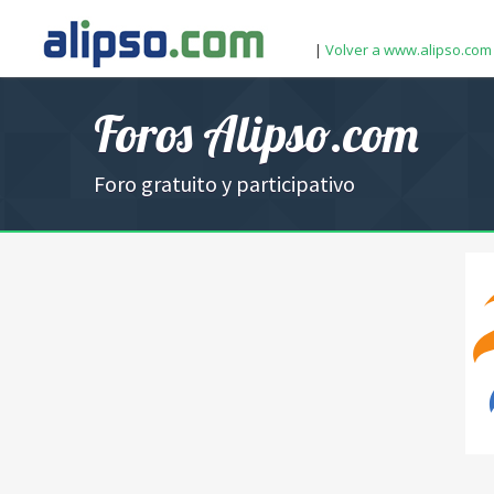
|
Volver a www.alipso.com
Foros Alipso.com
Foro gratuito y participativo