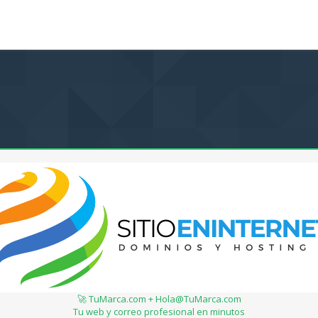
🚀 TuMarca.com + Hola@TuMarca.com
Tu web y correo profesional en minutos