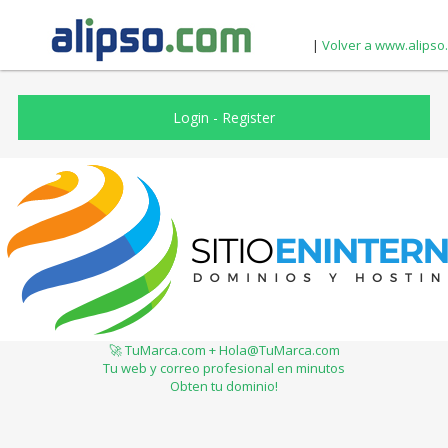
|
Volver a www.alipso
Login
-
Register
🚀 TuMarca.com + Hola@TuMarca.com
Tu web y correo profesional en minutos
Obten tu dominio!