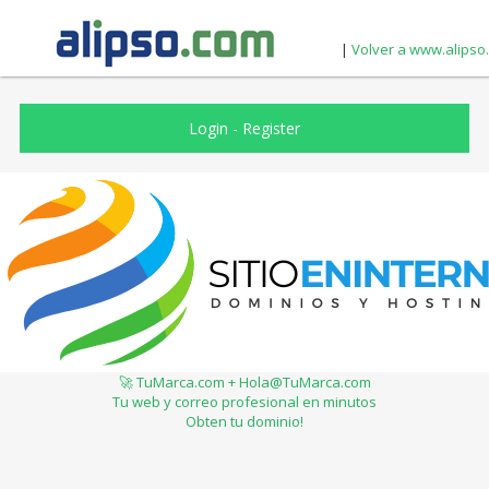
|
Volver a www.alipso
Login
-
Register
🚀 TuMarca.com + Hola@TuMarca.com
Tu web y correo profesional en minutos
Obten tu dominio!