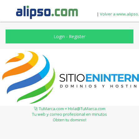
|
Volver a www.alipso
Login
-
Register
🚀 TuMarca.com + Hola@TuMarca.com
Tu web y correo profesional en minutos
Obten tu dominio!