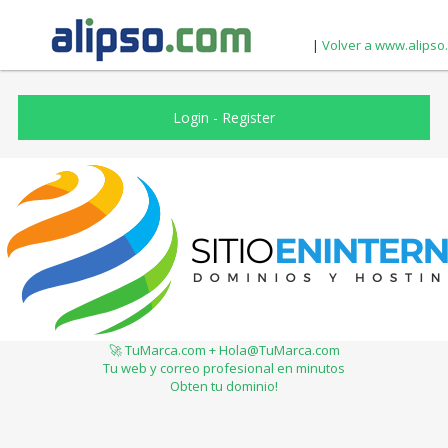
|
Volver a www.alipso
Login
-
Register
🚀 TuMarca.com + Hola@TuMarca.com
Tu web y correo profesional en minutos
Obten tu dominio!