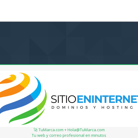
🚀 TuMarca.com + Hola@TuMarca.com
Tu web y correo profesional en minutos