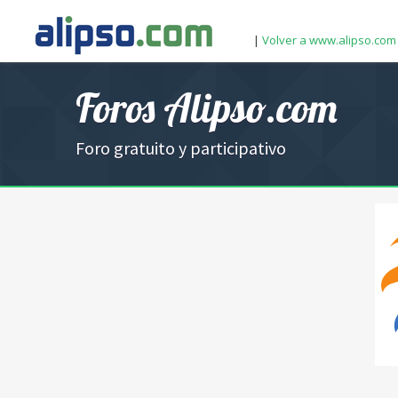
|
Volver a www.alipso.com
Foros Alipso.com
Foro gratuito y participativo