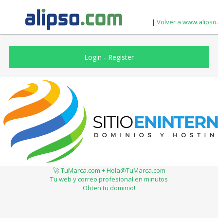
|
Volver a www.alipso
Login
-
Register
🚀 TuMarca.com + Hola@TuMarca.com
Tu web y correo profesional en minutos
Obten tu dominio!