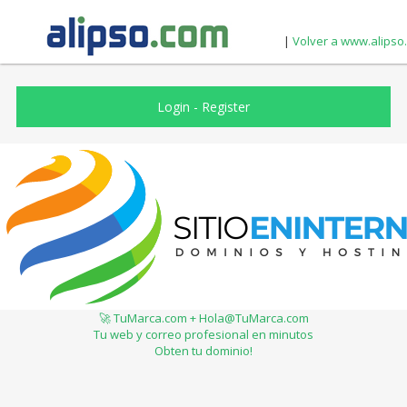
|
Volver a www.alipso
Login
-
Register
🚀 TuMarca.com + Hola@TuMarca.com
Tu web y correo profesional en minutos
Obten tu dominio!