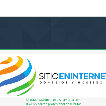
🚀 TuMarca.com + Hola@TuMarca.com
Tu web y correo profesional en minutos