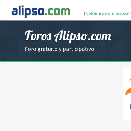
|
Volver a www.alipso.com
Foros Alipso.com
Foro gratuito y participativo