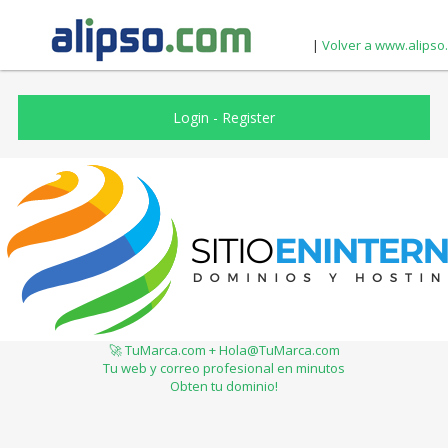
|
Volver a www.alipso
Login
-
Register
🚀 TuMarca.com + Hola@TuMarca.com
Tu web y correo profesional en minutos
Obten tu dominio!