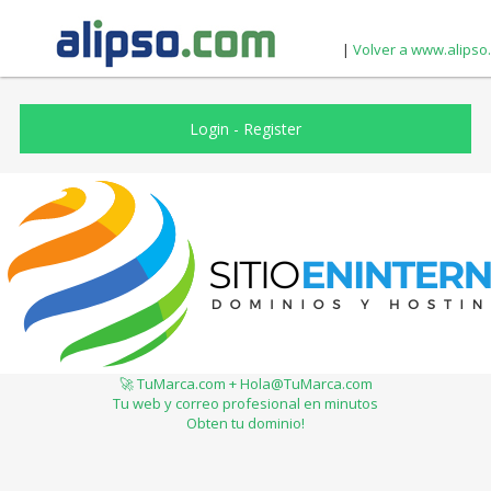
|
Volver a www.alipso
Login
-
Register
🚀 TuMarca.com + Hola@TuMarca.com
Tu web y correo profesional en minutos
Obten tu dominio!