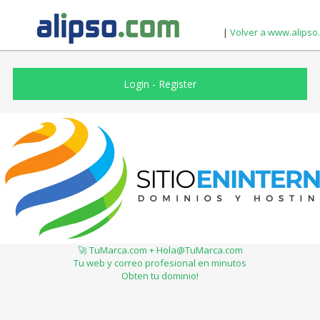
|
Volver a www.alipso
Login
-
Register
🚀 TuMarca.com + Hola@TuMarca.com
Tu web y correo profesional en minutos
Obten tu dominio!