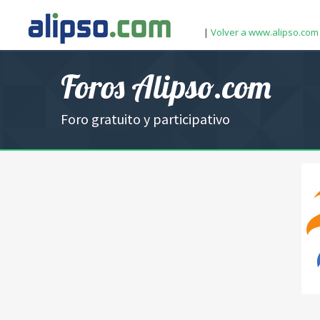
|
Volver a www.alipso.com
Foros Alipso.com
Foro gratuito y participativo