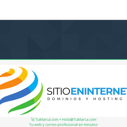
🚀 TuMarca.com + Hola@TuMarca.com
Tu web y correo profesional en minutos