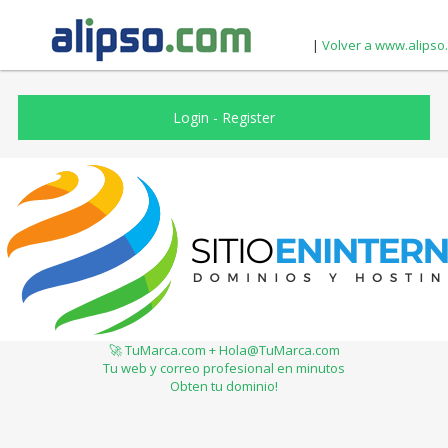
|
Volver a www.alipso
Login
-
Register
🚀 TuMarca.com + Hola@TuMarca.com
Tu web y correo profesional en minutos
Obten tu dominio!