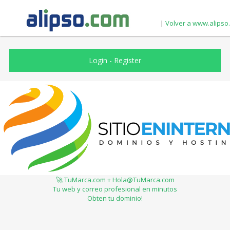
|
Volver a www.alipso
Login
-
Register
🚀 TuMarca.com + Hola@TuMarca.com
Tu web y correo profesional en minutos
Obten tu dominio!